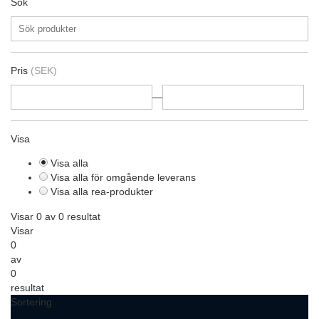
Sök
Pris
(SEK)
—
Visa
Visa alla
Visa alla för omgående leverans
Visa alla rea-produkter
Visar 0 av 0 resultat
Visar
0
av
0
resultat
Sortering