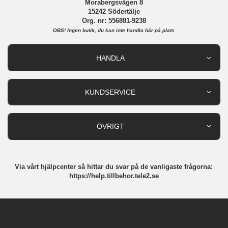
Morabergsvägen 8
15242 Södertälje
Org. nr: 556881-9238
OBS!
Ingen butik, du kan inte handla här på plats
HANDLA
Outlet
Nyheter
KUNDSERVICE
Varumärken
Kundservice
Specialkategorier
90 dagars öppet köp
ÖVRIGT
Köpevillkor
Om oss
Retur
Om cookies
Via vårt hjälpcenter så hittar du svar på de vanligaste frågorna:
Integritetspolicy
https://help.tillbehor.tele2.se