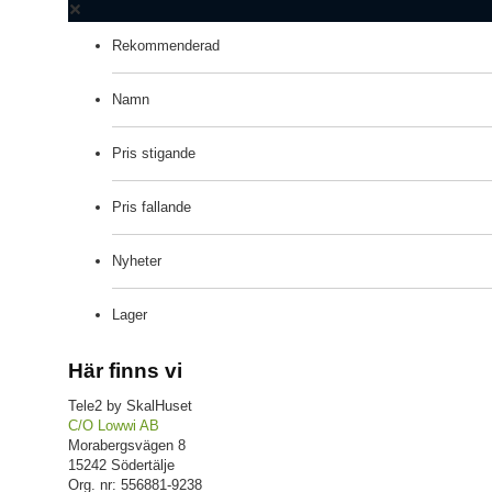
Rekommenderad
Namn
Pris stigande
Pris fallande
Nyheter
Lager
Här finns vi
Tele2 by SkalHuset
C/O Lowwi AB
Morabergsvägen 8
15242 Södertälje
Org. nr: 556881-9238