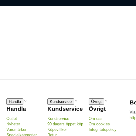
Handla
Kundservice
Övrigt
Be
Handla
Kundservice
Övrigt
Via
htt
Outlet
Kundservice
Om oss
Nyheter
90 dagars öppet köp
Om cookies
Varumärken
Köpevillkor
Integritetspolicy
Specialkategorier
Retur