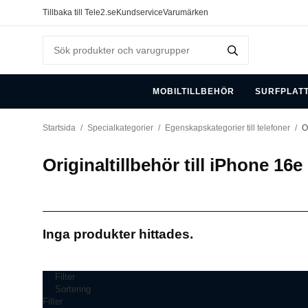
Tillbaka till Tele2.se
Kundservice
Varumärken
MOBILTILLBEHÖR
SURFPLAT
Startsida
/
Specialkategorier
/
Egenskapskategorier till telefoner
/
O
Originaltillbehör till iPhone 16e
Inga produkter hittades.
Filter
Sortering
Filter