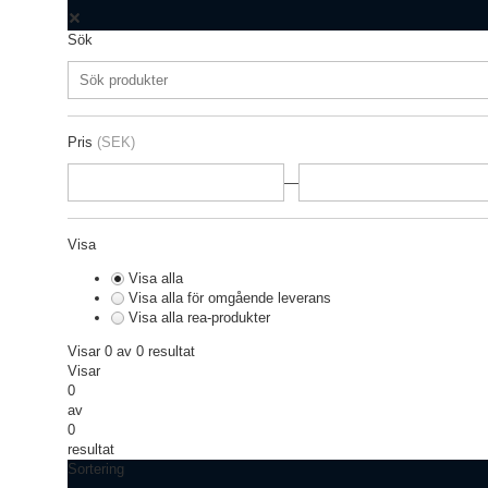
Sök
Pris
(SEK)
—
Visa
Visa alla
Visa alla för omgående leverans
Visa alla rea-produkter
Visar 0 av 0 resultat
Visar
0
av
0
resultat
Sortering