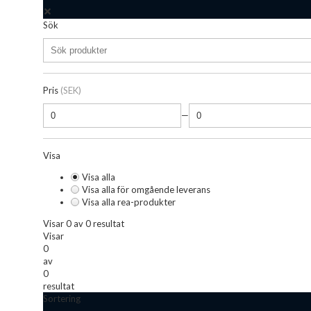
Sök
Pris
(SEK)
—
Visa
Visa alla
Visa alla för omgående leverans
Visa alla rea-produkter
Visar 0 av 0 resultat
Visar
0
av
0
resultat
Sortering