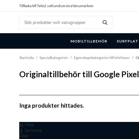
Tillbaka till Tele2.se
Kundservice
Varumärken
MOBILTILLBEHÖR
SURFPLAT
Startsida
/
Specialkategorier
/
Egenskapskategorier till telefoner
/
Or
Originaltillbehör till Google Pixe
Inga produkter hittades.
Filter
Sortering
Filter