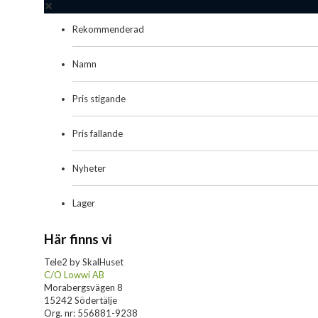
Rekommenderad
Namn
Pris stigande
Pris fallande
Nyheter
Lager
Här finns vi
Tele2 by SkalHuset
C/O Lowwi AB
Morabergsvägen 8
15242 Södertälje
Org. nr: 556881-9238