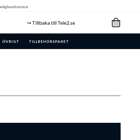
nlig kundservice
↪️ Tillbaka till Tele2.se
ÖVRIGT
TILLBEHÖRSPAKET