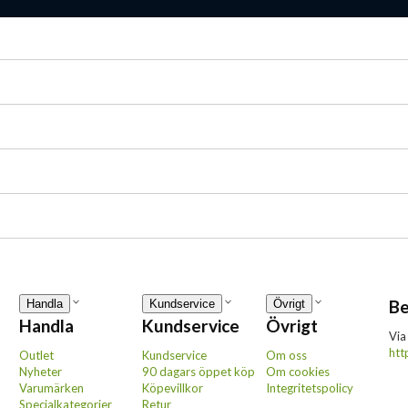
Be
Handla
Kundservice
Övrigt
Handla
Kundservice
Övrigt
Via
htt
Outlet
Kundservice
Om oss
Nyheter
90 dagars öppet köp
Om cookies
Varumärken
Köpevillkor
Integritetspolicy
Specialkategorier
Retur