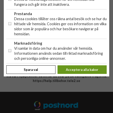
Org. nr: 556881-9238
fungera och går inte att inaktivera.
OBS!
Ingen butik, du kan inte handla här på plats
Prestanda
Dessa cookies tillåter oss räkna antal besök och se hur du
HANDLA
hittade vår hemsida. Cookies ger oss information om vilka
sidor som är populära och hur besökare navigerar på
Outlet
hemsidan.
Nyheter
KUNDSERVICE
Varumärken
Marknadsföring
Kundservice
Vi samlar in data om hur du använder vår hemsida.
Specialkategorier
Informationen används sedan till riktad marknadsföring
90 dagars öppet köp
ÖVRIGT
och personliga online-annonser.
Köpevillkor
Om oss
Retur
Spara val
Acceptera alla kakor
Om cookies
Via vårt hjälpcenter så hittar du svar på de vanligaste frågorna:
Integritetspolicy
https://help.tillbehor.tele2.se