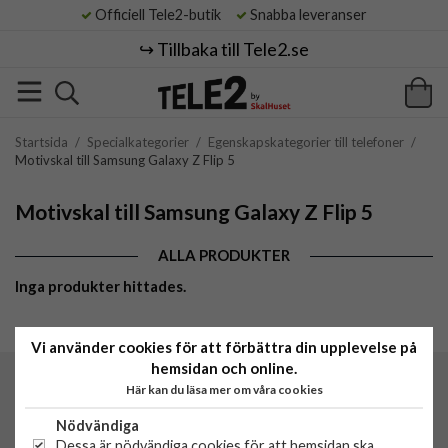
Officiell Tele2-butik
Snabba leveranser
↪️ Tillbaka till Tele2.se
Startsida
/
Specialkategorier
/
Egenskapskategorier till telefoner
/
Motivskal till Samsung Galaxy Z Flip 5
Motivskal till Samsung Galaxy Z Flip 5
ALLA PRODUKTER
Inga produkter hittades.
Vi använder cookies för att förbättra din upplevelse på
hemsidan och online.
Här kan du läsa mer om våra cookies
Tele2 by SkalHuset
C/O Lowwi AB
Nödvändiga
Morabergsvägen 8
Dessa är nödvändiga cookies för att hemsidan ska
15242 Södertälje