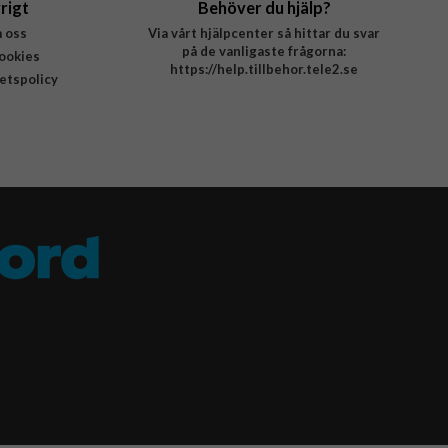
rigt
Behöver du hjälp?
 oss
Via vårt hjälpcenter så hittar du svar
på de vanligaste frågorna:
ookies
https://help.tillbehor.tele2.se
tetspolicy