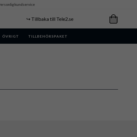
ersonlig kundservice
↪️ Tillbaka till Tele2.se
ÖVRIGT
TILLBEHÖRSPAKET