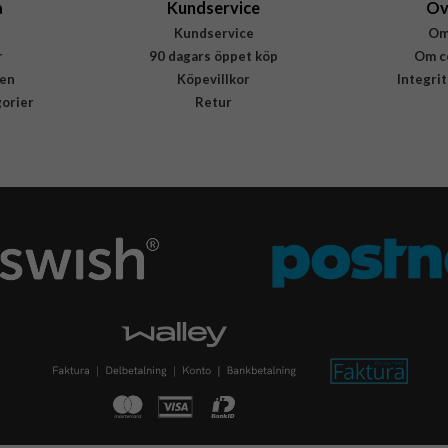
a
Kundservice
Öv
Kundservice
Om
r
90 dagars öppet köp
Om c
en
Köpevillkor
Integri
gorier
Retur