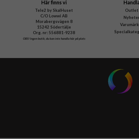
Här finns vi
Handl
Tele2 by SkalHuset
Outlet
C/O Lowwi AB
Nyhete
Morabergsvägen 8
Varumärk
15242 Södertälje
Specialkate
Org. nr: 556881-9238
OBS!
Ingen butik, du kan inte handla här på plats