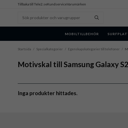
Tillbaka till Tele2.se
Kundservice
Varumärken
MOBILTILLBEHÖR
SURFPLAT
Startsida
/
Specialkategorier
/
Egenskapskategorier till telefoner
/
Mo
Motivskal till Samsung Galaxy S2
Inga produkter hittades.