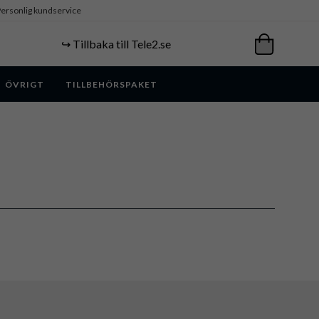
ersonlig kundservice
↪️ Tillbaka till Tele2.se
ÖVRIGT
TILLBEHÖRSPAKET