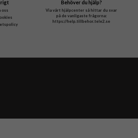
rigt
Behöver du hjälp?
 oss
Via vårt hjälpcenter så hittar du svar
på de vanligaste frågorna:
ookies
https://help.tillbehor.tele2.se
tetspolicy