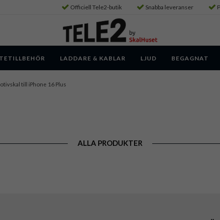
Officiell Tele2-butik
Snabba leveranser
P
TETILLBEHÖR
LADDARE & KABLAR
LJUD
BEGAGNAT
tivskal till iPhone 16 Plus
ALLA PRODUKTER