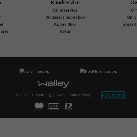
a
Kundservice
Öv
Kundservice
Om
r
90 dagars öppet köp
Om c
en
Köpevillkor
Integri
gorier
Retur