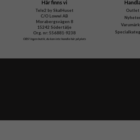
Här finns vi
Handl
Tele2 by SkalHuset
Outlet
C/O Lowwi AB
Nyhete
Morabergsvägen 8
Varumärk
15242 Södertälje
Specialkate
Org. nr: 556881-9238
OBS!
Ingen butik, du kan inte handla här på plats