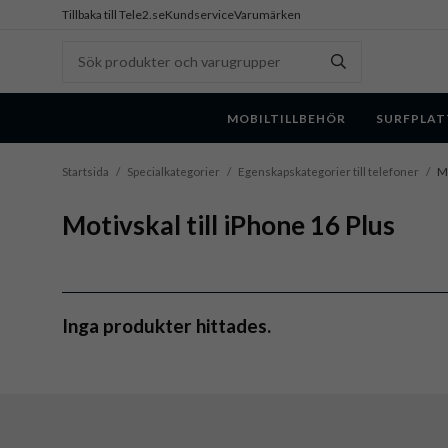
Tillbaka till Tele2.se
Kundservice
Varumärken
MOBILTILLBEHÖR
SURFPLAT
Startsida
/
Specialkategorier
/
Egenskapskategorier till telefoner
/
Mo
Motivskal till iPhone 16 Plus
Inga produkter hittades.