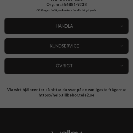
Org. nr: 556881-9238
OBS!
Ingen butik, du kan inte handla här på plats
HANDLA
Outlet
Nyheter
KUNDSERVICE
Varumärken
Kundservice
Specialkategorier
90 dagars öppet köp
ÖVRIGT
Köpevillkor
Om oss
Retur
Om cookies
Via vårt hjälpcenter så hittar du svar på de vanligaste frågorna:
Integritetspolicy
https://help.tillbehor.tele2.se