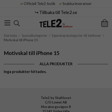
Officiell Tele2-butik
Snabba leveranser
↪️ Tillbaka till Tele2.se
Startsida
/
Specialkategorier
/
Egenskapskategorier till telefoner
/
Motivskal till iPhone 15
Motivskal till iPhone 15
ALLA PRODUKTER
Inga produkter hittades.
Tele2 by SkalHuset
C/O Lowwi AB
Morabergsvägen 8
15242 Södertälje