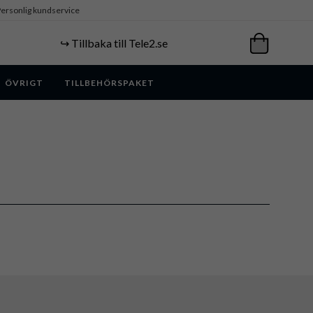
ersonlig kundservice
↪️ Tillbaka till Tele2.se
ÖVRIGT
TILLBEHÖRSPAKET