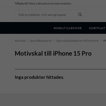
Tillbaka till Tele2.se
Kundservice
Varumärken
MOBILTILLBEHÖR
SURFPLAT
Startsida
/
Specialkategorier
/
Egenskapskategorier till telefoner
/
Mo
Motivskal till iPhone 15 Pro
Inga produkter hittades.