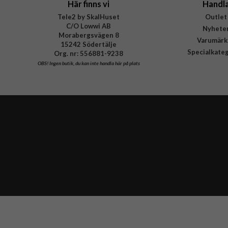
Här finns vi
Handl
Tele2 by SkalHuset
Outlet
C/O Lowwi AB
Nyhete
Morabergsvägen 8
Varumärk
15242 Södertälje
Specialkate
Org. nr: 556881-9238
OBS!
Ingen butik, du kan inte handla här på plats