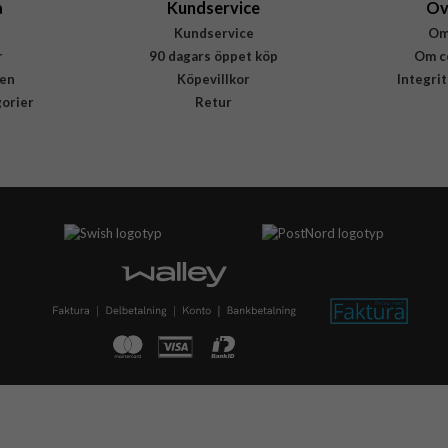
a
Kundservice
Öv
Kundservice
Om
r
90 dagars öppet köp
Om c
en
Köpevillkor
Integri
gorier
Retur