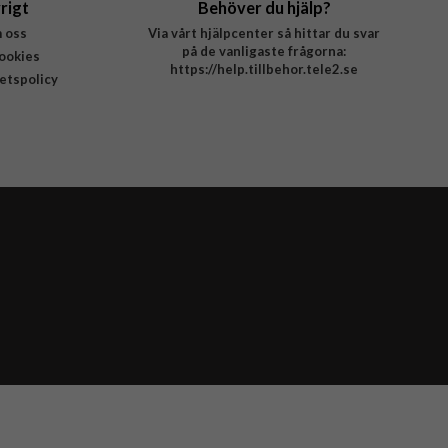
rigt
Behöver du hjälp?
 oss
Via vårt hjälpcenter så hittar du svar
på de vanligaste frågorna:
ookies
https://help.tillbehor.tele2.se
tetspolicy