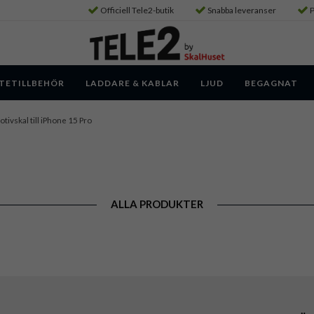
Officiell Tele2-butik
Snabba leveranser
P
TETILLBEHÖR
LADDARE & KABLAR
LJUD
BEGAGNAT
tivskal till iPhone 15 Pro
ALLA PRODUKTER