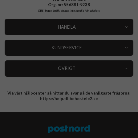
Org. nr: 556881-9238
OBS!
Ingen butik, du kan inte handla här på plats
HANDLA
Outlet
Nyheter
KUNDSERVICE
Varumärken
Kundservice
Specialkategorier
90 dagars öppet köp
ÖVRIGT
Köpevillkor
Om oss
Retur
Om cookies
Via vårt hjälpcenter så hittar du svar på de vanligaste frågorna:
Integritetspolicy
https://help.tillbehor.tele2.se