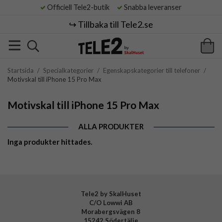
Officiell Tele2-butik
Snabba leveranser
↪️ Tillbaka till Tele2.se
Startsida
/
Specialkategorier
/
Egenskapskategorier till telefoner
/
Motivskal till iPhone 15 Pro Max
Motivskal till iPhone 15 Pro Max
ALLA PRODUKTER
Inga produkter hittades.
Tele2 by SkalHuset
C/O Lowwi AB
Morabergsvägen 8
15242 Södertälje