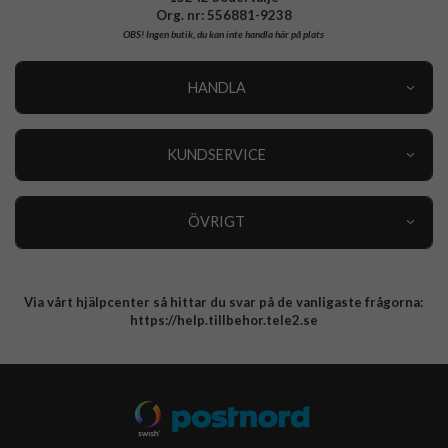
Org. nr: 556881-9238
OBS!
Ingen butik, du kan inte handla här på plats
HANDLA
Outlet
Nyheter
KUNDSERVICE
Varumärken
Kundservice
Specialkategorier
90 dagars öppet köp
ÖVRIGT
Köpevillkor
Om oss
Retur
Om cookies
Via vårt hjälpcenter så hittar du svar på de vanligaste frågorna:
Integritetspolicy
https://help.tillbehor.tele2.se