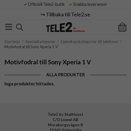
Officiell Tele2-butik
Snabba leveranser
↪️ Tillbaka till Tele2.se
Startsida
/
Specialkategorier
/
Egenskapskategorier till telefoner
/
Motivfodral till Sony Xperia 1 V
Motivfodral till Sony Xperia 1 V
ALLA PRODUKTER
Inga produkter hittades.
Tele2 by SkalHuset
C/O Lowwi AB
Morabergsvägen 8
15242 Södertälje