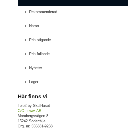
Rekommenderad
Namn
Pris stigande
Pris fallande
Nyheter
Lager
Här finns vi
Tele2 by SkalHuset
C/O Lowwi AB
Morabergsvägen 8
15242 Södertälje
Org. nr: 556881-9238