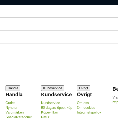
Handla
Kundservice
Övrigt
Be
Handla
Kundservice
Övrigt
Via
htt
Outlet
Kundservice
Om oss
Nyheter
90 dagars öppet köp
Om cookies
Varumärken
Köpevillkor
Integritetspolicy
Specialkategorier
Retur