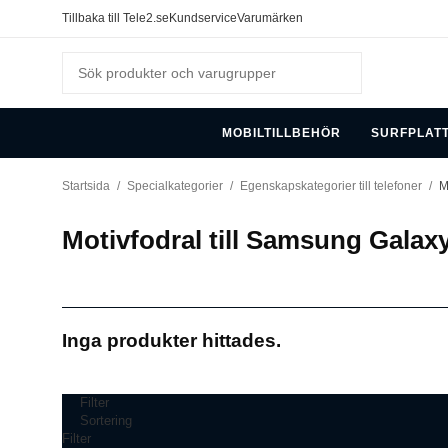
Tillbaka till Tele2.se
Kundservice
Varumärken
MOBILTILLBEHÖR
SURFPLAT
Startsida
/
Specialkategorier
/
Egenskapskategorier till telefoner
/
M
Motivfodral till Samsung Galaxy
Inga produkter hittades.
Filter
Sortering
Filter