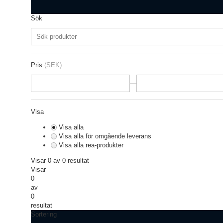
Sök
Pris
(SEK)
—
Visa
Visa alla
Visa alla för omgående leverans
Visa alla rea-produkter
Visar 0 av 0 resultat
Visar
0
av
0
resultat
Sortering