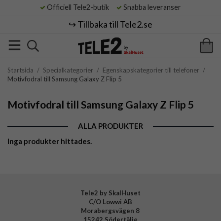
Officiell Tele2-butik
Snabba leveranser
↪️ Tillbaka till Tele2.se
Startsida
/
Specialkategorier
/
Egenskapskategorier till telefoner
/
Motivfodral till Samsung Galaxy Z Flip 5
Motivfodral till Samsung Galaxy Z Flip 5
ALLA PRODUKTER
Inga produkter hittades.
Tele2 by SkalHuset
C/O Lowwi AB
Morabergsvägen 8
15242 Södertälje