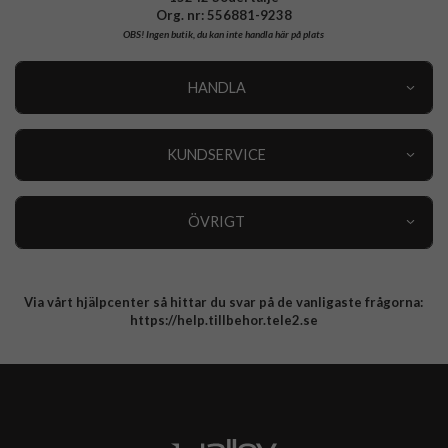
Org. nr: 556881-9238
OBS!
Ingen butik, du kan inte handla här på plats
HANDLA
Outlet
Nyheter
KUNDSERVICE
Varumärken
Kundservice
Specialkategorier
90 dagars öppet köp
ÖVRIGT
Köpevillkor
Om oss
Retur
Om cookies
Via vårt hjälpcenter så hittar du svar på de vanligaste frågorna:
Integritetspolicy
https://help.tillbehor.tele2.se