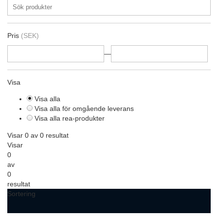
Pris
(SEK)
—
Visa
Visa alla
Visa alla för omgående leverans
Visa alla rea-produkter
Visar 0 av 0 resultat
Visar
0
av
0
resultat
Sortering