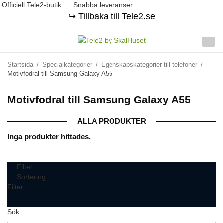
Officiell Tele2-butik
Snabba leveranser
↪️ Tillbaka till Tele2.se
Startsida
/
Specialkategorier
/
Egenskapskategorier till telefoner
/
Motivfodral till Samsung Galaxy A55
Motivfodral till Samsung Galaxy A55
ALLA PRODUKTER
Inga produkter hittades.
Filter
Sortering
Filter
Sök