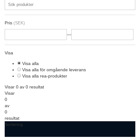
Pris
(SEK)
—
Visa
Visa alla
Visa alla för omgående leverans
Visa alla rea-produkter
Visar 0 av 0 resultat
Visar
0
av
0
resultat
Sortering