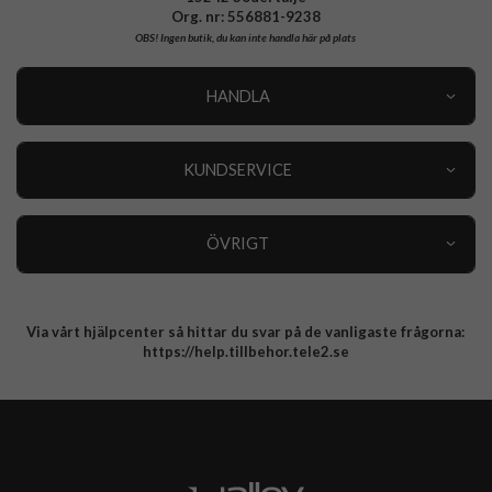
Org. nr: 556881-9238
OBS!
Ingen butik, du kan inte handla här på plats
HANDLA
Outlet
Nyheter
KUNDSERVICE
Varumärken
Kundservice
Specialkategorier
90 dagars öppet köp
ÖVRIGT
Köpevillkor
Om oss
Retur
Om cookies
Via vårt hjälpcenter så hittar du svar på de vanligaste frågorna:
Integritetspolicy
https://help.tillbehor.tele2.se