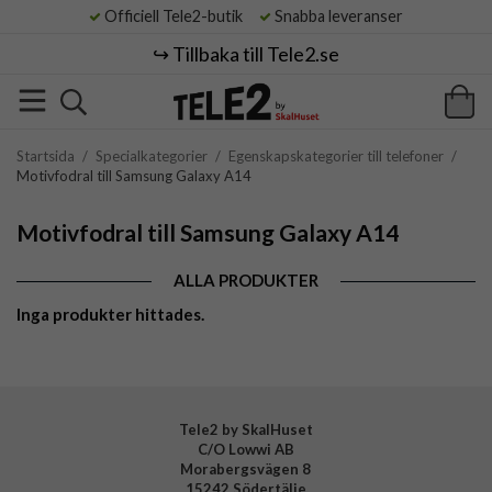
Officiell Tele2-butik
Snabba leveranser
↪️ Tillbaka till Tele2.se
Startsida
/
Specialkategorier
/
Egenskapskategorier till telefoner
/
Motivfodral till Samsung Galaxy A14
Motivfodral till Samsung Galaxy A14
ALLA PRODUKTER
Inga produkter hittades.
Tele2 by SkalHuset
C/O Lowwi AB
Morabergsvägen 8
15242 Södertälje