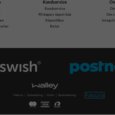
a
Kundservice
Öv
Kundservice
Om
r
90 dagars öppet köp
Om c
en
Köpevillkor
Integri
gorier
Retur