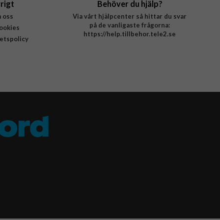
rigt
Behöver du hjälp?
 oss
Via vårt hjälpcenter så hittar du svar
på de vanligaste frågorna:
ookies
https://help.tillbehor.tele2.se
tetspolicy