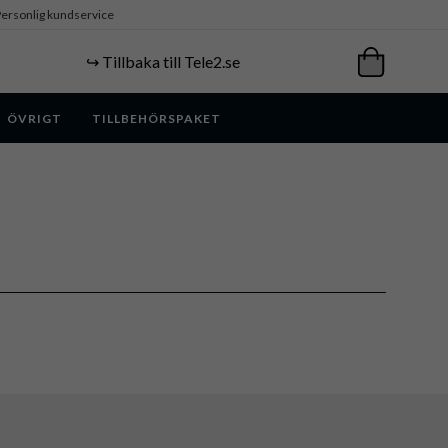
ersonlig kundservice
↪️ Tillbaka till Tele2.se
ÖVRIGT
TILLBEHÖRSPAKET