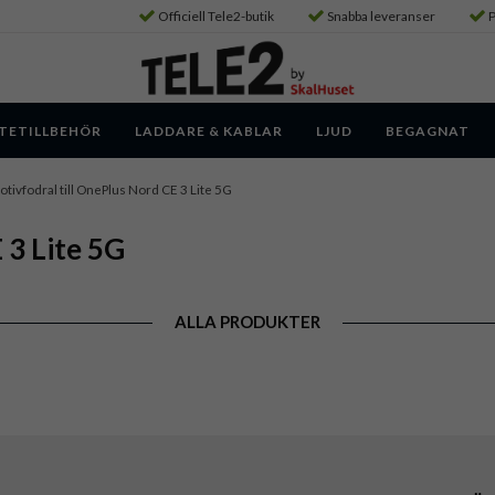
Officiell Tele2-butik
Snabba leveranser
P
TETILLBEHÖR
LADDARE & KABLAR
LJUD
BEGAGNAT
tivfodral till OnePlus Nord CE 3 Lite 5G
 3 Lite 5G
ALLA PRODUKTER