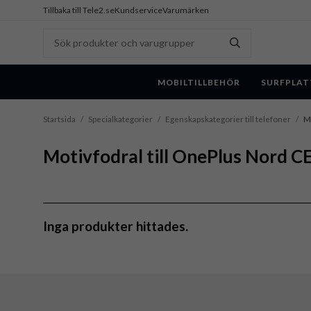
Tillbaka till Tele2.se
Kundservice
Varumärken
MOBILTILLBEHÖR
SURFPLAT
Startsida
/
Specialkategorier
/
Egenskapskategorier till telefoner
/
Mo
Motivfodral till OnePlus Nord CE
Inga produkter hittades.