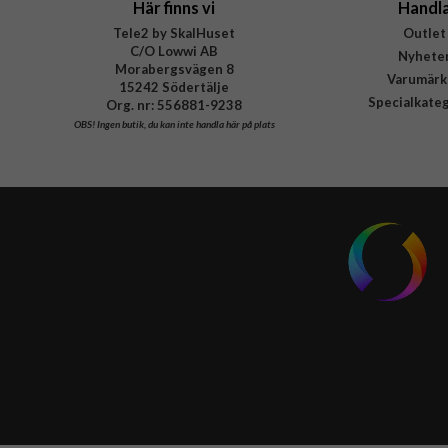
Här finns vi
Handl
Tele2 by SkalHuset
Outlet
C/O Lowwi AB
Nyhete
Morabergsvägen 8
Varumärk
15242 Södertälje
Specialkate
Org. nr: 556881-9238
OBS!
Ingen butik, du kan inte handla här på plats