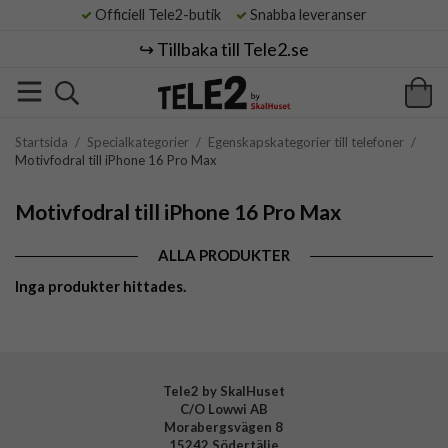
Officiell Tele2-butik
Snabba leveranser
↪️ Tillbaka till Tele2.se
Startsida
/
Specialkategorier
/
Egenskapskategorier till telefoner
/
Motivfodral till iPhone 16 Pro Max
Motivfodral till iPhone 16 Pro Max
ALLA PRODUKTER
Inga produkter hittades.
Tele2 by SkalHuset
C/O Lowwi AB
Morabergsvägen 8
15242 Södertälje