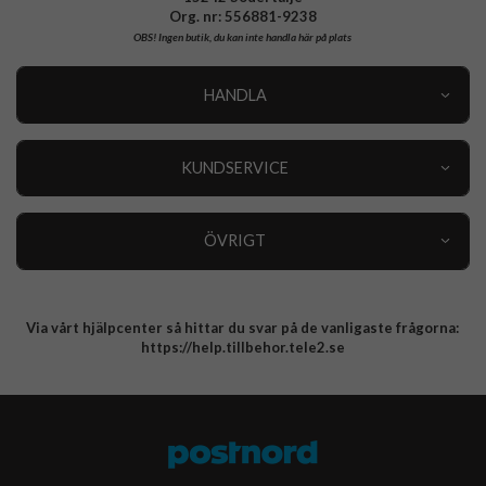
Org. nr: 556881-9238
OBS!
Ingen butik, du kan inte handla här på plats
HANDLA
Outlet
Nyheter
KUNDSERVICE
Varumärken
Kundservice
Specialkategorier
90 dagars öppet köp
ÖVRIGT
Köpevillkor
Om oss
Retur
Om cookies
Via vårt hjälpcenter så hittar du svar på de vanligaste frågorna:
Integritetspolicy
https://help.tillbehor.tele2.se