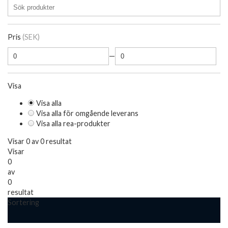
Pris
(SEK)
—
Visa
Visa alla
Visa alla för omgående leverans
Visa alla rea-produkter
Visar 0 av 0 resultat
Visar
0
av
0
resultat
Sortering