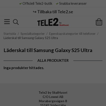
Officiell Tele2-butik
Snabba leveranser
↪️ Tillbaka till Tele2.se
Startsida
/
Specialkategorier
/
Egenskapskategorier till telefoner
/
Läderskal till Samsung Galaxy S25 Ultra
Läderskal till Samsung Galaxy S25 Ultra
ALLA PRODUKTER
Inga produkter hittades.
Tele2 by SkalHuset
C/O Lowwi AB
Morabergsvägen 8
15242 Södertälje