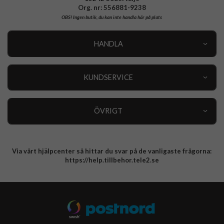
Org. nr: 556881-9238
OBS!
Ingen butik, du kan inte handla här på plats
HANDLA
Outlet
Nyheter
KUNDSERVICE
Varumärken
Kundservice
Specialkategorier
90 dagars öppet köp
ÖVRIGT
Köpevillkor
Om oss
Retur
Om cookies
Via vårt hjälpcenter så hittar du svar på de vanligaste frågorna:
Integritetspolicy
https://help.tillbehor.tele2.se