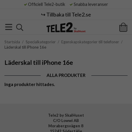
Officiell Tele2-butik
Snabba leveranser
↪️ Tillbaka till Tele2.se
Startsida
/
Specialkategorier
/
Egenskapskategorier till telefoner
/
Läderskal till iPhone 16e
Läderskal till iPhone 16e
ALLA PRODUKTER
Inga produkter hittades.
Tele2 by SkalHuset
C/O Lowwi AB
Morabergsvägen 8
15242 Södertälje