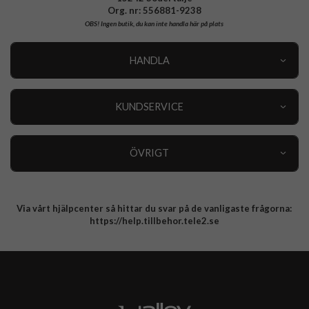
Org. nr: 556881-9238
OBS!
Ingen butik, du kan inte handla här på plats
HANDLA
Outlet
Nyheter
KUNDSERVICE
Varumärken
Kundservice
Specialkategorier
90 dagars öppet köp
ÖVRIGT
Köpevillkor
Om oss
Retur
Om cookies
Via vårt hjälpcenter så hittar du svar på de vanligaste frågorna:
Integritetspolicy
https://help.tillbehor.tele2.se