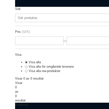
Sök
Pris
(SEK)
—
Visa
Visa alla
Visa alla för omgående leverans
Visa alla rea-produkter
Visar 0 av 0 resultat
Visar
0
av
0
resultat
Sortering