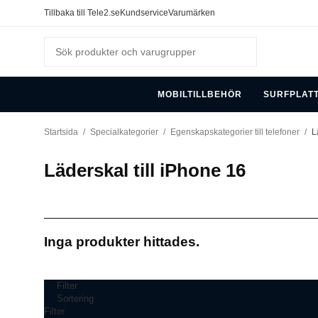
Tillbaka till Tele2.se
Kundservice
Varumärken
MOBILTILLBEHÖR
SURFPLAT
Startsida
/
Specialkategorier
/
Egenskapskategorier till telefoner
/
L
Läderskal till iPhone 16
Inga produkter hittades.
Filter
Sortering
Filter