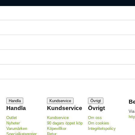
Handla
Kundservice
Övrigt
Be
Handla
Kundservice
Övrigt
Via
htt
Outlet
Kundservice
Om oss
Nyheter
90 dagars öppet köp
Om cookies
Varumärken
Köpevillkor
Integritetspolicy
Specialkategorier
Retur