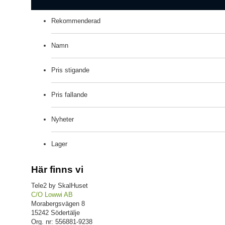
Rekommenderad
Namn
Pris stigande
Pris fallande
Nyheter
Lager
Här finns vi
Tele2 by SkalHuset
C/O Lowwi AB
Morabergsvägen 8
15242 Södertälje
Org. nr: 556881-9238