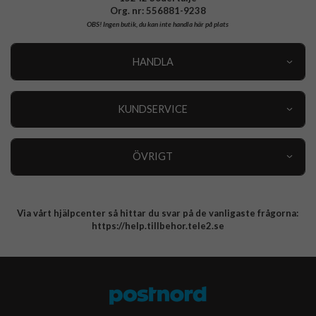
Org. nr: 556881-9238
OBS!
Ingen butik, du kan inte handla här på plats
HANDLA
Outlet
Nyheter
KUNDSERVICE
Varumärken
Kundservice
Specialkategorier
90 dagars öppet köp
ÖVRIGT
Köpevillkor
Om oss
Retur
Om cookies
Via vårt hjälpcenter så hittar du svar på de vanligaste frågorna:
Integritetspolicy
https://help.tillbehor.tele2.se