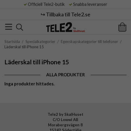
Officiell Tele2-butik
Snabba leveranser
↪️ Tillbaka till Tele2.se
Startsida
/
Specialkategorier
/
Egenskapskategorier till telefoner
/
Läderskal till iPhone 15
Läderskal till iPhone 15
ALLA PRODUKTER
Inga produkter hittades.
Tele2 by SkalHuset
C/O Lowwi AB
Morabergsvägen 8
15242 Södertälje