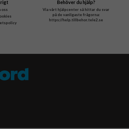
rigt
Behöver du hjälp?
 oss
Via vårt hjälpcenter så hittar du svar
på de vanligaste frågorna:
ookies
https://help.tillbehor.tele2.se
tetspolicy