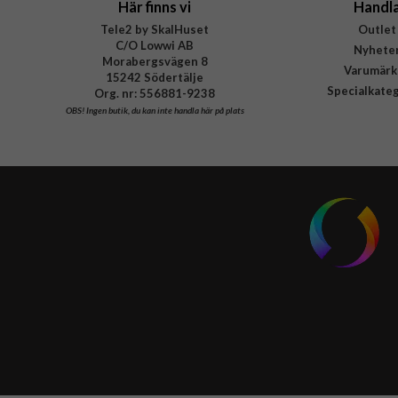
Här finns vi
Handl
Tele2 by SkalHuset
Outlet
C/O Lowwi AB
Nyhete
Morabergsvägen 8
Varumärk
15242 Södertälje
Specialkate
Org. nr: 556881-9238
OBS!
Ingen butik, du kan inte handla här på plats