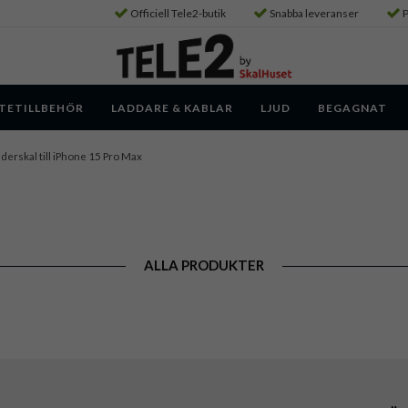
Officiell Tele2-butik
Snabba leveranser
P
TETILLBEHÖR
LADDARE & KABLAR
LJUD
BEGAGNAT
derskal till iPhone 15 Pro Max
ALLA PRODUKTER