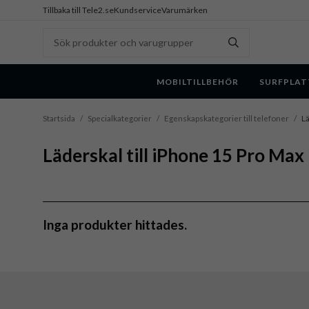
Tillbaka till Tele2.se
Kundservice
Varumärken
MOBILTILLBEHÖR
SURFPLAT
Startsida
/
Specialkategorier
/
Egenskapskategorier till telefoner
/
Lä
Läderskal till iPhone 15 Pro Max
Inga produkter hittades.