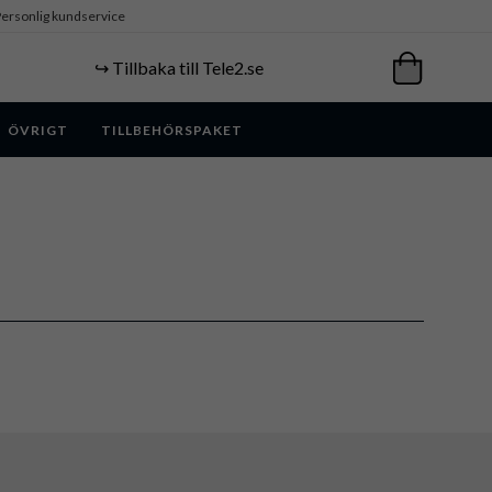
ersonlig kundservice
↪️ Tillbaka till Tele2.se
ÖVRIGT
TILLBEHÖRSPAKET