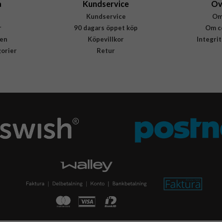
a
Kundservice
Öv
Kundservice
Om
r
90 dagars öppet köp
Om c
en
Köpevillkor
Integri
gorier
Retur