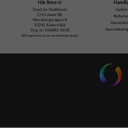
Här finns vi
Handl
Tele2 by SkalHuset
Outlet
C/O Lowwi AB
Nyhete
Morabergsvägen 8
Varumärk
15242 Södertälje
Specialkate
Org. nr: 556881-9238
OBS!
Ingen butik, du kan inte handla här på plats