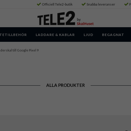
Officiell Tele2-butik
Snabba leveranser
P
TETILLBEHÖR
LADDARE & KABLAR
LJUD
BEGAGNAT
derskal till Google Pixel 9
ALLA PRODUKTER