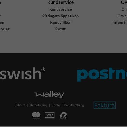
a
Kundservice
Öv
Kundservice
Om
r
90 dagars öppet köp
Om c
en
Köpevillkor
Integri
gorier
Retur