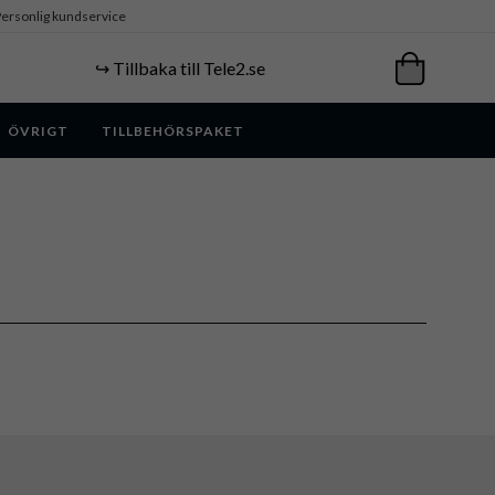
ersonlig kundservice
↪️ Tillbaka till Tele2.se
ÖVRIGT
TILLBEHÖRSPAKET