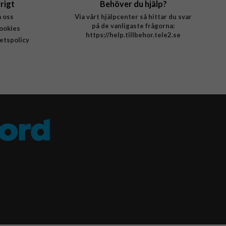
rigt
Behöver du hjälp?
 oss
Via vårt hjälpcenter så hittar du svar
på de vanligaste frågorna:
ookies
https://help.tillbehor.tele2.se
tetspolicy