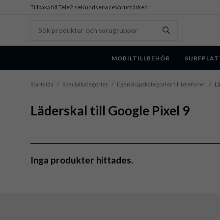
Tillbaka till Tele2.se
Kundservice
Varumärken
MOBILTILLBEHÖR
SURFPLAT
Startsida
/
Specialkategorier
/
Egenskapskategorier till telefoner
/
Lä
Läderskal till Google Pixel 9
Inga produkter hittades.