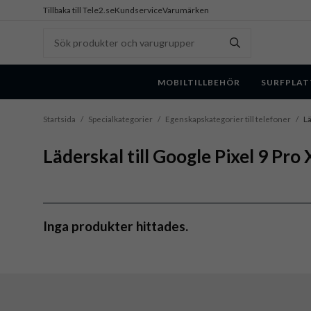
Tillbaka till Tele2.se
Kundservice
Varumärken
MOBILTILLBEHÖR
SURFPLAT
Startsida
/
Specialkategorier
/
Egenskapskategorier till telefoner
/
Lä
Läderskal till Google Pixel 9 Pro 
Inga produkter hittades.