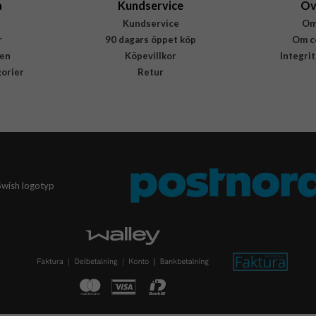
a
Kundservice
Öv
Kundservice
Om
r
90 dagars öppet köp
Om c
en
Köpevillkor
Integri
gorier
Retur