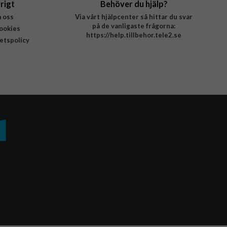
rigt
Behöver du hjälp?
 oss
Via vårt hjälpcenter så hittar du svar
på de vanligaste frågorna:
ookies
https://help.tillbehor.tele2.se
tetspolicy