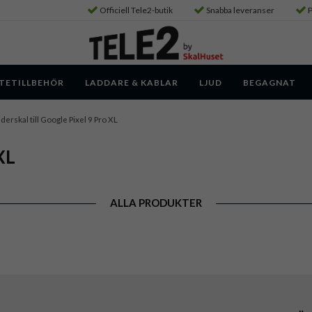
Officiell Tele2-butik
Snabba leveranser
P
TETILLBEHÖR
LADDARE & KABLAR
LJUD
BEGAGNAT
derskal till Google Pixel 9 Pro XL
XL
ALLA PRODUKTER