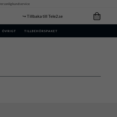
ersonlig kundservice
↪️ Tillbaka till Tele2.se
ÖVRIGT
TILLBEHÖRSPAKET