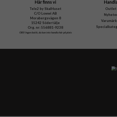
Här finns vi
Handl
Tele2 by SkalHuset
Outlet
C/O Lowwi AB
Nyhete
Morabergsvägen 8
Varumärk
15242 Södertälje
Specialkate
Org. nr: 556881-9238
OBS!
Ingen butik, du kan inte handla här på plats