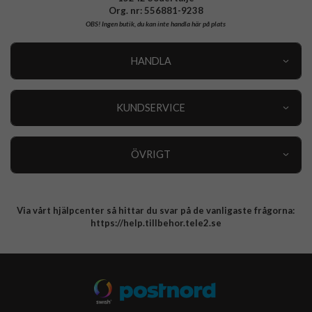
Org. nr: 556881-9238
OBS!
Ingen butik, du kan inte handla här på plats
HANDLA
Outlet
Nyheter
KUNDSERVICE
Varumärken
Kundservice
Specialkategorier
90 dagars öppet köp
ÖVRIGT
Köpevillkor
Om oss
Retur
Om cookies
Via vårt hjälpcenter så hittar du svar på de vanligaste frågorna:
Integritetspolicy
https://help.tillbehor.tele2.se