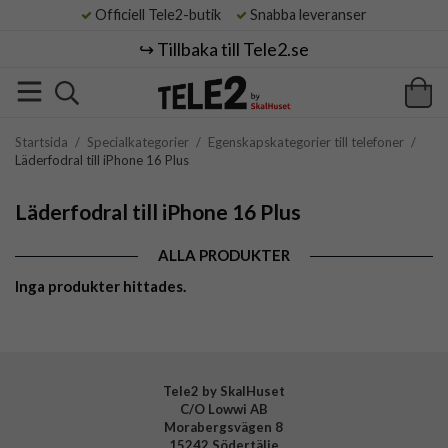
Officiell Tele2-butik
Snabba leveranser
↪️ Tillbaka till Tele2.se
Startsida
/
Specialkategorier
/
Egenskapskategorier till telefoner
/
Läderfodral till iPhone 16 Plus
Läderfodral till iPhone 16 Plus
ALLA PRODUKTER
Inga produkter hittades.
Tele2 by SkalHuset
C/O Lowwi AB
Morabergsvägen 8
15242 Södertälje