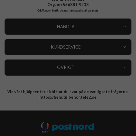
Org. nr: 556881-9238
OBS!
Ingen butik, du kan inte handla här på plats
HANDLA
Outlet
Nyheter
KUNDSERVICE
Varumärken
Kundservice
Specialkategorier
90 dagars öppet köp
ÖVRIGT
Köpevillkor
Om oss
Retur
Om cookies
Via vårt hjälpcenter så hittar du svar på de vanligaste frågorna:
Integritetspolicy
https://help.tillbehor.tele2.se