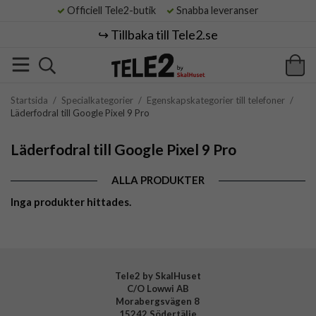
Officiell Tele2-butik
Snabba leveranser
↪️ Tillbaka till Tele2.se
Startsida
/
Specialkategorier
/
Egenskapskategorier till telefoner
/
Läderfodral till Google Pixel 9 Pro
Läderfodral till Google Pixel 9 Pro
ALLA PRODUKTER
Inga produkter hittades.
Tele2 by SkalHuset
C/O Lowwi AB
Morabergsvägen 8
15242 Södertälje