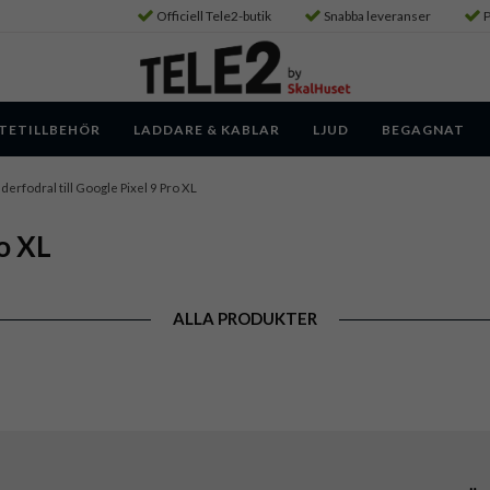
Officiell Tele2-butik
Snabba leveranser
P
TETILLBEHÖR
LADDARE & KABLAR
LJUD
BEGAGNAT
derfodral till Google Pixel 9 Pro XL
ro XL
ALLA PRODUKTER