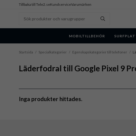
Tillbaka till Tele2.se
Kundservice
Varumärken
MOBILTILLBEHÖR
SURFPLAT
Startsida
/
Specialkategorier
/
Egenskapskategorier till telefoner
/
Lä
Läderfodral till Google Pixel 9 P
Inga produkter hittades.