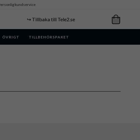
ersonlig kundservice
↪️ Tillbaka till Tele2.se
ÖVRIGT
TILLBEHÖRSPAKET