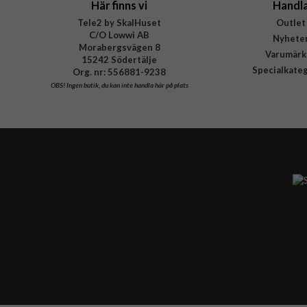
Här finns vi
Handl
Tele2 by SkalHuset
Outlet
C/O Lowwi AB
Nyhete
Morabergsvägen 8
Varumärk
15242 Södertälje
Specialkate
Org. nr: 556881-9238
OBS!
Ingen butik, du kan inte handla här på plats