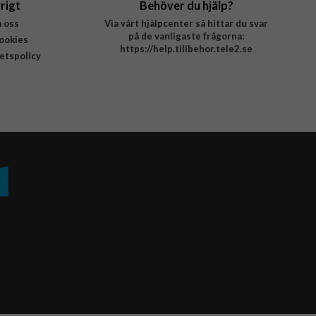
rigt
Behöver du hjälp?
 oss
Via vårt hjälpcenter så hittar du svar
på de vanligaste frågorna:
ookies
https://help.tillbehor.tele2.se
tetspolicy