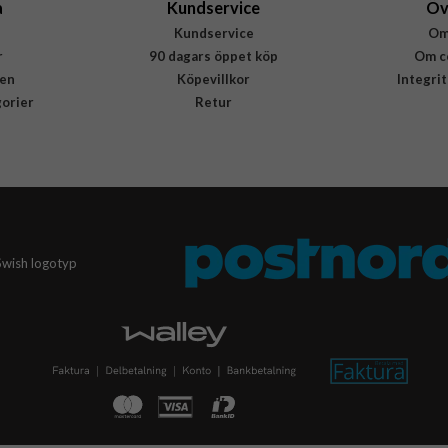
a
Kundservice
Öv
Kundservice
Om
r
90 dagars öppet köp
Om c
en
Köpevillkor
Integri
gorier
Retur