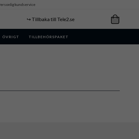
ersonlig kundservice
↪️ Tillbaka till Tele2.se
ÖVRIGT
TILLBEHÖRSPAKET