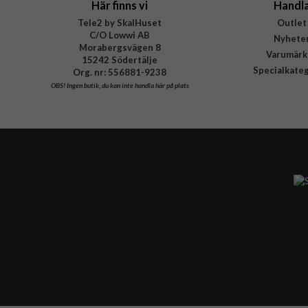
Här finns vi
Handl
Tele2 by SkalHuset
Outlet
C/O Lowwi AB
Nyhete
Morabergsvägen 8
Varumärk
15242 Södertälje
Specialkate
Org. nr: 556881-9238
OBS!
Ingen butik, du kan inte handla här på plats