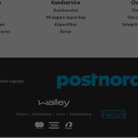
a
Kundservice
Öv
Kundservice
Om
r
90 dagars öppet köp
Om c
en
Köpevillkor
Integri
gorier
Retur