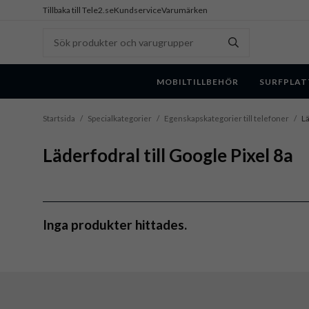
Tillbaka till Tele2.se
Kundservice
Varumärken
MOBILTILLBEHÖR
SURFPLAT
Startsida
/
Specialkategorier
/
Egenskapskategorier till telefoner
/
Lä
Läderfodral till Google Pixel 8a
Inga produkter hittades.