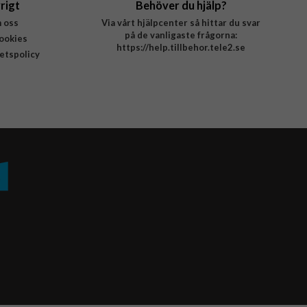
rigt
Behöver du hjälp?
 oss
Via vårt hjälpcenter så hittar du svar
på de vanligaste frågorna:
ookies
https://help.tillbehor.tele2.se
tetspolicy