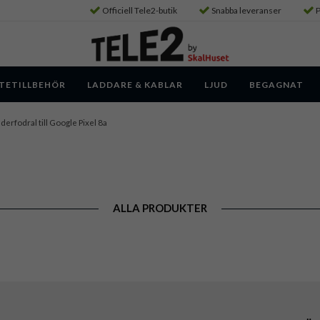
Officiell Tele2-butik
Snabba leveranser
P
TETILLBEHÖR
LADDARE & KABLAR
LJUD
BEGAGNAT
derfodral till Google Pixel 8a
ALLA PRODUKTER