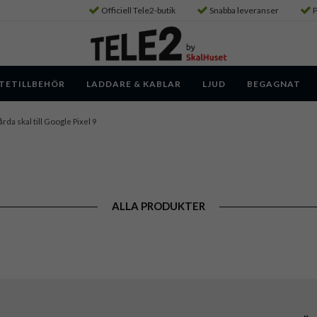
Officiell Tele2-butik
Snabba leveranser
P
TETILLBEHÖR
LADDARE & KABLAR
LJUD
BEGAGNAT
rda skal till Google Pixel 9
ALLA PRODUKTER