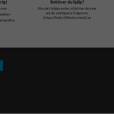
rigt
Behöver du hjälp?
 oss
Via vårt hjälpcenter så hittar du svar
på de vanligaste frågorna:
ookies
https://help.tillbehor.tele2.se
tetspolicy