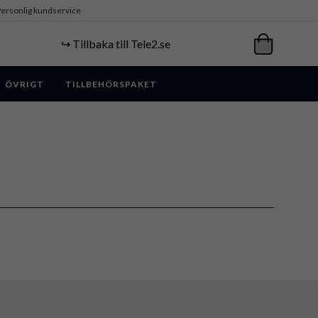
ersonlig kundservice
↪️ Tillbaka till Tele2.se
ÖVRIGT
TILLBEHÖRSPAKET