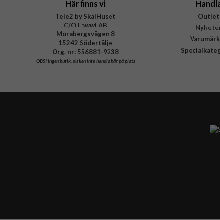
Här finns vi
Handl
Tele2 by SkalHuset
Outlet
C/O Lowwi AB
Nyhete
Morabergsvägen 8
Varumärk
15242 Södertälje
Specialkate
Org. nr: 556881-9238
OBS!
Ingen butik, du kan inte handla här på plats