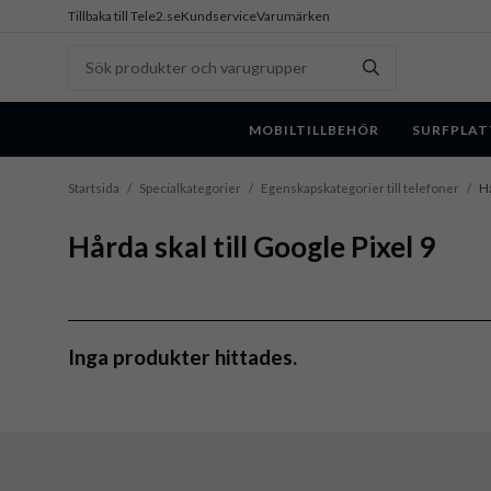
Tillbaka till Tele2.se
Kundservice
Varumärken
MOBILTILLBEHÖR
SURFPLAT
Startsida
/
Specialkategorier
/
Egenskapskategorier till telefoner
/
Hå
Hårda skal till Google Pixel 9
Inga produkter hittades.