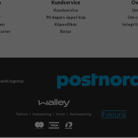
a
Kundservice
Öv
Kundservice
Om
r
90 dagars öppet köp
Om c
en
Köpevillkor
Integri
gorier
Retur