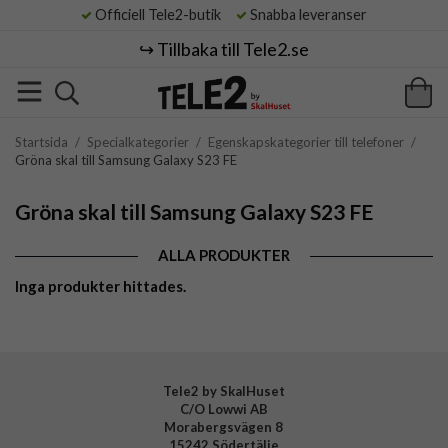
Officiell Tele2-butik
Snabba leveranser
↪️ Tillbaka till Tele2.se
Startsida
/
Specialkategorier
/
Egenskapskategorier till telefoner
/
Gröna skal till Samsung Galaxy S23 FE
Gröna skal till Samsung Galaxy S23 FE
ALLA PRODUKTER
Inga produkter hittades.
Tele2 by SkalHuset
C/O Lowwi AB
Morabergsvägen 8
15242 Södertälje