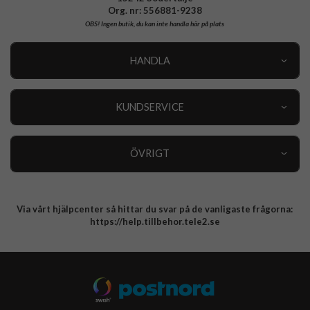
Org. nr: 556881-9238
OBS!
Ingen butik, du kan inte handla här på plats
HANDLA
Outlet
Nyheter
KUNDSERVICE
Varumärken
Kundservice
Specialkategorier
90 dagars öppet köp
ÖVRIGT
Köpevillkor
Om oss
Retur
Om cookies
Via vårt hjälpcenter så hittar du svar på de vanligaste frågorna:
Integritetspolicy
https://help.tillbehor.tele2.se