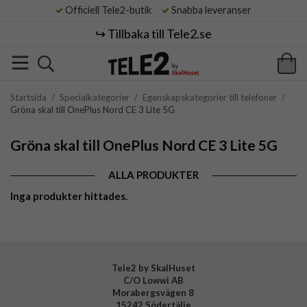
Officiell Tele2-butik
Snabba leveranser
↪️ Tillbaka till Tele2.se
Startsida
/
Specialkategorier
/
Egenskapskategorier till telefoner
/
Gröna skal till OnePlus Nord CE 3 Lite 5G
Gröna skal till OnePlus Nord CE 3 Lite 5G
ALLA PRODUKTER
Inga produkter hittades.
Tele2 by SkalHuset
C/O Lowwi AB
Morabergsvägen 8
15242 Södertälje