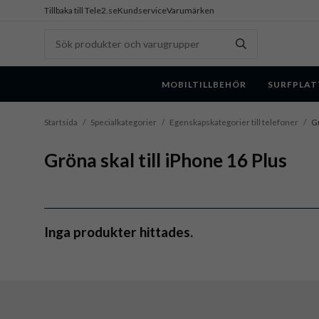
Tillbaka till Tele2.se
Kundservice
Varumärken
MOBILTILLBEHÖR
SURFPLAT
Startsida
/
Specialkategorier
/
Egenskapskategorier till telefoner
/
Gr
Gröna skal till iPhone 16 Plus
Inga produkter hittades.