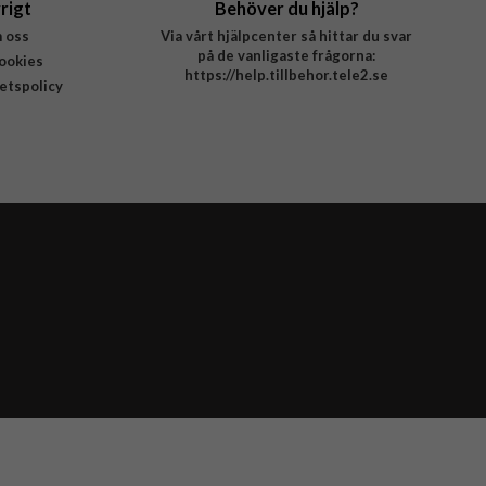
rigt
Behöver du hjälp?
 oss
Via vårt hjälpcenter så hittar du svar
på de vanligaste frågorna:
ookies
https://help.tillbehor.tele2.se
tetspolicy