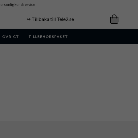
ersonlig kundservice
↪️ Tillbaka till Tele2.se
ÖVRIGT
TILLBEHÖRSPAKET