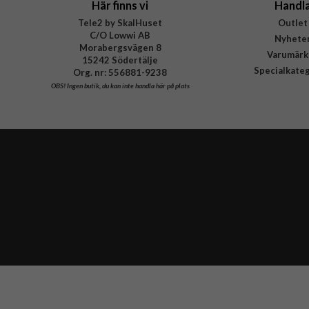
Här finns vi
Handl
Tele2 by SkalHuset
Outlet
C/O Lowwi AB
Nyhete
Morabergsvägen 8
Varumärk
15242 Södertälje
Specialkate
Org. nr: 556881-9238
OBS!
Ingen butik, du kan inte handla här på plats