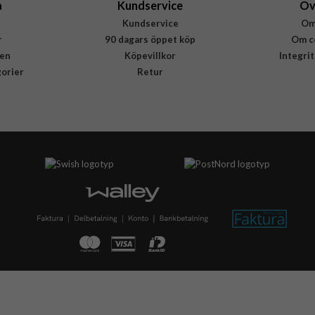
a
Kundservice
Öv
Kundservice
Om
r
90 dagars öppet köp
Om c
en
Köpevillkor
Integri
gorier
Retur