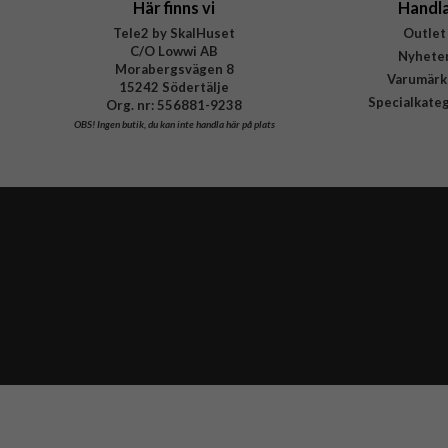
Här finns vi
Handl
Tele2 by SkalHuset
Outlet
C/O Lowwi AB
Nyhete
Morabergsvägen 8
Varumärk
15242 Södertälje
Specialkate
Org. nr: 556881-9238
OBS!
Ingen butik, du kan inte handla här på plats