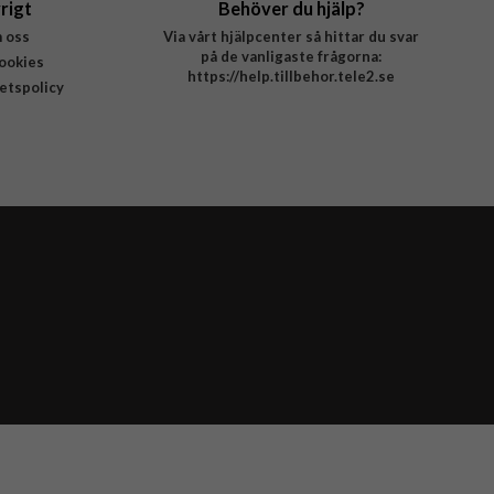
rigt
Behöver du hjälp?
 oss
Via vårt hjälpcenter så hittar du svar
på de vanligaste frågorna:
ookies
https://help.tillbehor.tele2.se
tetspolicy