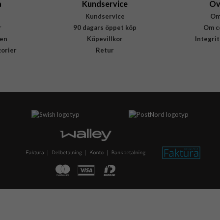
a
Kundservice
Öv
Kundservice
Om
r
90 dagars öppet köp
Om c
en
Köpevillkor
Integri
gorier
Retur