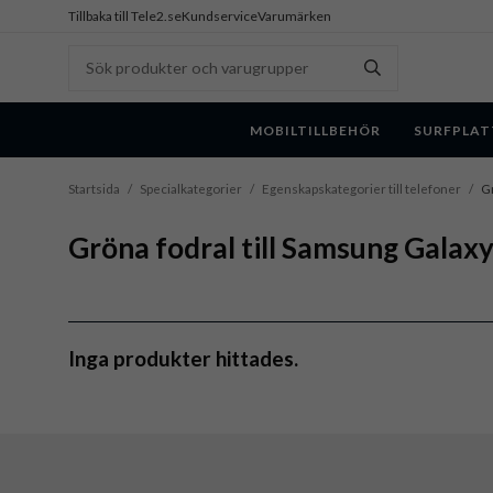
Tillbaka till Tele2.se
Kundservice
Varumärken
MOBILTILLBEHÖR
SURFPLAT
Startsida
/
Specialkategorier
/
Egenskapskategorier till telefoner
/
Gr
Gröna fodral till Samsung Galax
Inga produkter hittades.