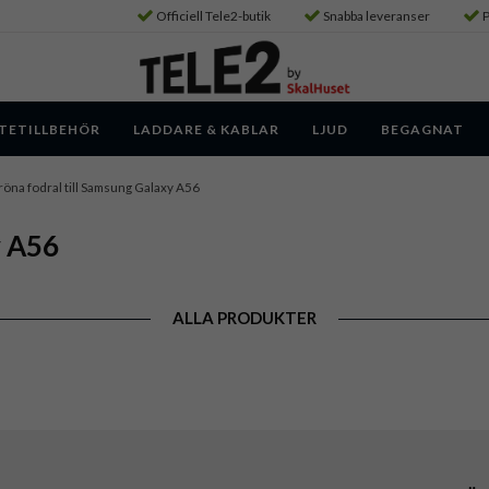
Officiell Tele2-butik
Snabba leveranser
P
TETILLBEHÖR
LADDARE & KABLAR
LJUD
BEGAGNAT
öna fodral till Samsung Galaxy A56
y A56
ALLA PRODUKTER