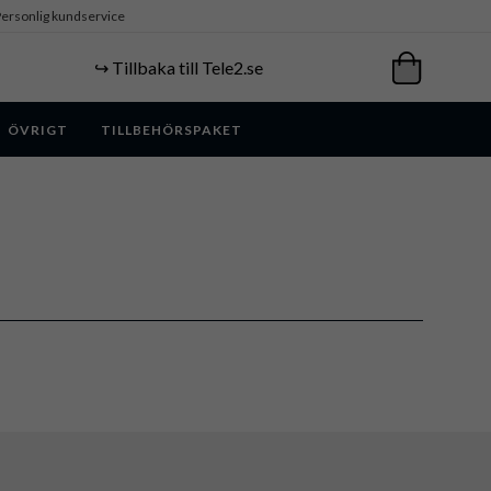
ersonlig kundservice
↪️ Tillbaka till Tele2.se
ÖVRIGT
TILLBEHÖRSPAKET