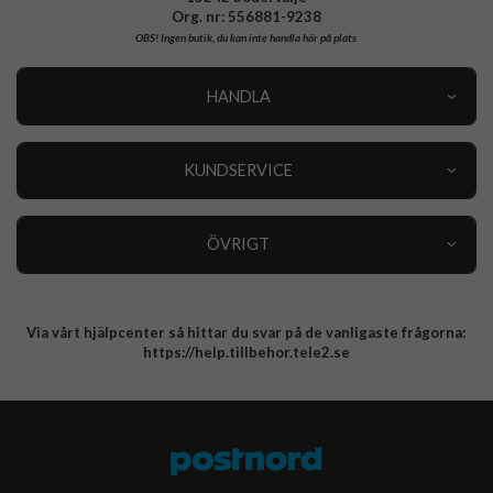
Org. nr: 556881-9238
OBS!
Ingen butik, du kan inte handla här på plats
HANDLA
Outlet
Nyheter
KUNDSERVICE
Varumärken
Kundservice
Specialkategorier
90 dagars öppet köp
ÖVRIGT
Köpevillkor
Om oss
Retur
Om cookies
Via vårt hjälpcenter så hittar du svar på de vanligaste frågorna:
Integritetspolicy
https://help.tillbehor.tele2.se