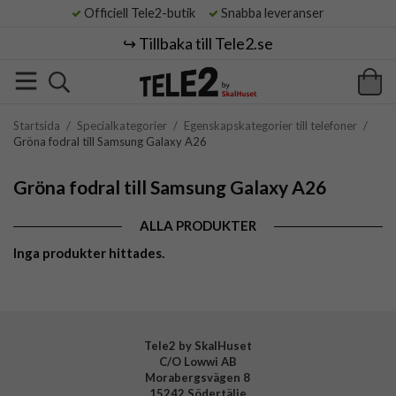
Officiell Tele2-butik
Snabba leveranser
↪️ Tillbaka till Tele2.se
Startsida
/
Specialkategorier
/
Egenskapskategorier till telefoner
/
Gröna fodral till Samsung Galaxy A26
Gröna fodral till Samsung Galaxy A26
ALLA PRODUKTER
Inga produkter hittades.
Tele2 by SkalHuset
C/O Lowwi AB
Morabergsvägen 8
15242 Södertälje