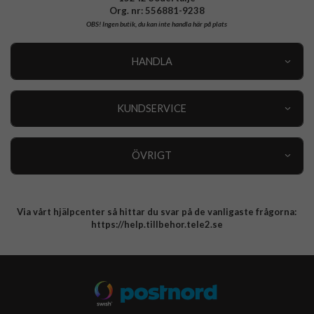
Org. nr: 556881-9238
OBS!
Ingen butik, du kan inte handla här på plats
HANDLA
Outlet
Nyheter
KUNDSERVICE
Varumärken
Kundservice
Specialkategorier
90 dagars öppet köp
ÖVRIGT
Köpevillkor
Om oss
Retur
Om cookies
Via vårt hjälpcenter så hittar du svar på de vanligaste frågorna:
Integritetspolicy
https://help.tillbehor.tele2.se