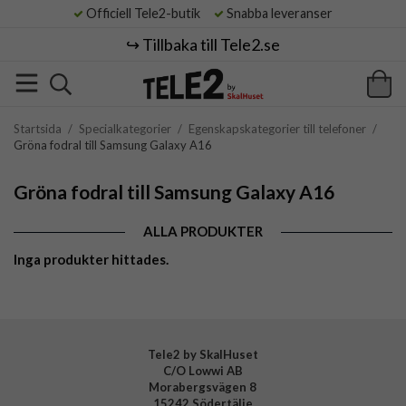
Officiell Tele2-butik
Snabba leveranser
↪️ Tillbaka till Tele2.se
Startsida
/
Specialkategorier
/
Egenskapskategorier till telefoner
/
Gröna fodral till Samsung Galaxy A16
Gröna fodral till Samsung Galaxy A16
ALLA PRODUKTER
Inga produkter hittades.
Tele2 by SkalHuset
C/O Lowwi AB
Morabergsvägen 8
15242 Södertälje