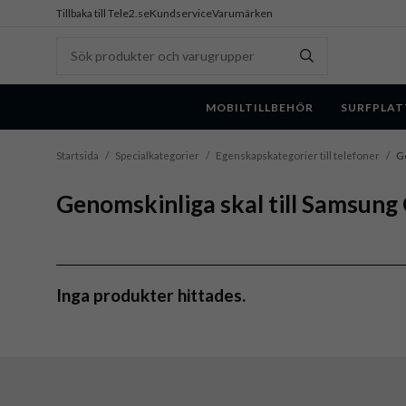
Tillbaka till Tele2.se
Kundservice
Varumärken
MOBILTILLBEHÖR
SURFPLAT
Startsida
/
Specialkategorier
/
Egenskapskategorier till telefoner
/
Ge
Genomskinliga skal till Samsung
Inga produkter hittades.