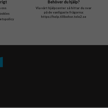
rigt
Behöver du hjälp?
 oss
Via vårt hjälpcenter så hittar du svar
på de vanligaste frågorna:
ookies
https://help.tillbehor.tele2.se
tetspolicy