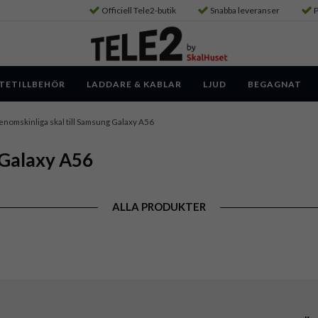
Officiell Tele2-butik
Snabba leveranser
P
TETILLBEHÖR
LADDARE & KABLAR
LJUD
BEGAGNAT
nomskinliga skal till Samsung Galaxy A56
 Galaxy A56
ALLA PRODUKTER