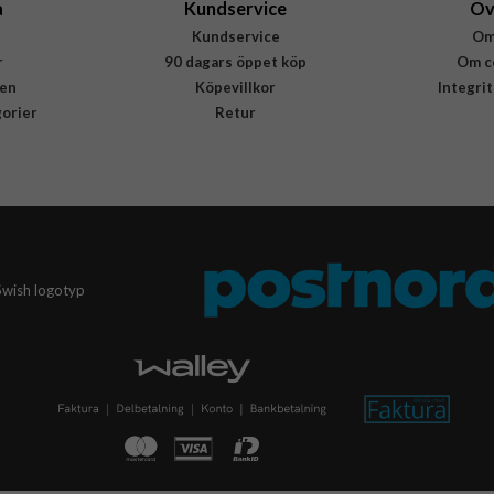
a
Kundservice
Öv
Kundservice
Om
r
90 dagars öppet köp
Om c
en
Köpevillkor
Integri
gorier
Retur