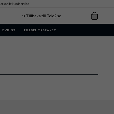
ersonlig kundservice
↪️ Tillbaka till Tele2.se
ÖVRIGT
TILLBEHÖRSPAKET