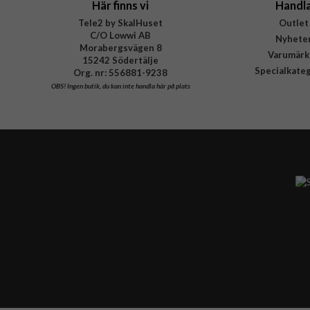
Här finns vi
Handl
Tele2 by SkalHuset
Outlet
C/O Lowwi AB
Nyhete
Morabergsvägen 8
Varumärk
15242 Södertälje
Specialkate
Org. nr: 556881-9238
OBS!
Ingen butik, du kan inte handla här på plats