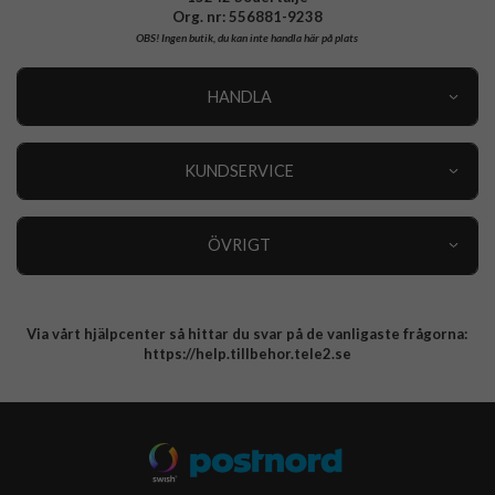
Org. nr: 556881-9238
OBS!
Ingen butik, du kan inte handla här på plats
HANDLA
Outlet
Nyheter
KUNDSERVICE
Varumärken
Kundservice
Specialkategorier
90 dagars öppet köp
ÖVRIGT
Köpevillkor
Om oss
Retur
Om cookies
Via vårt hjälpcenter så hittar du svar på de vanligaste frågorna:
Integritetspolicy
https://help.tillbehor.tele2.se