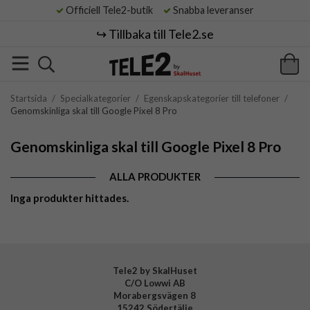
Officiell Tele2-butik
Snabba leveranser
↪️ Tillbaka till Tele2.se
Startsida
/
Specialkategorier
/
Egenskapskategorier till telefoner
/
Genomskinliga skal till Google Pixel 8 Pro
Genomskinliga skal till Google Pixel 8 Pro
ALLA PRODUKTER
Inga produkter hittades.
Tele2 by SkalHuset
C/O Lowwi AB
Morabergsvägen 8
15242 Södertälje