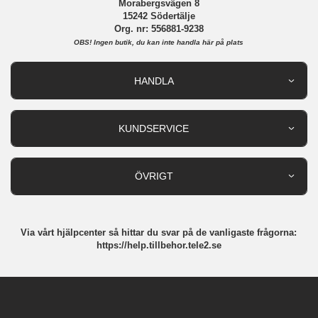
Morabergsvägen 8
15242 Södertälje
Org. nr: 556881-9238
OBS!
Ingen butik, du kan inte handla här på plats
HANDLA
Outlet
Nyheter
KUNDSERVICE
Varumärken
Kundservice
Specialkategorier
90 dagars öppet köp
ÖVRIGT
Köpevillkor
Om oss
Retur
Om cookies
Via vårt hjälpcenter så hittar du svar på de vanligaste frågorna:
Integritetspolicy
https://help.tillbehor.tele2.se