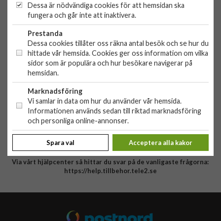
Morabergsvägen 8
Dessa är nödvändiga cookies för att hemsidan ska
15242 Södertälje
fungera och går inte att inaktivera.
Org. nr: 556881-9238
OBS!
Ingen butik, du kan inte handla här på plats
Prestanda
Dessa cookies tillåter oss räkna antal besök och se hur du
hittade vår hemsida. Cookies ger oss information om vilka
HANDLA
sidor som är populära och hur besökare navigerar på
hemsidan.
Outlet
Nyheter
KUNDSERVICE
Marknadsföring
Varumärken
Vi samlar in data om hur du använder vår hemsida.
Kundservice
Specialkategorier
Informationen används sedan till riktad marknadsföring
90 dagars öppet köp
och personliga online-annonser.
ÖVRIGT
Köpevillkor
Om oss
Retur
Spara val
Acceptera alla kakor
Om cookies
Via vårt hjälpcenter så hittar du svar på de vanligaste frågorna:
Integritetspolicy
https://help.tillbehor.tele2.se