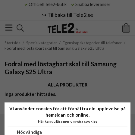
Officiell Tele2-butik
Snabba leveranser
↪️ Tillbaka till Tele2.se
Startsida
/
Specialkategorier
/
Egenskapskategorier till telefoner
/
Fodral med löstagbart skal till Samsung Galaxy S25 Ultra
Fodral med löstagbart skal till Samsung
Galaxy S25 Ultra
ALLA PRODUKTER
Inga produkter hittades.
Vi använder cookies för att förbättra din upplevelse på
hemsidan och online.
Här kan du läsa mer om våra cookies
Tele2 by SkalHuset
C/O Lowwi AB
Nödvändiga