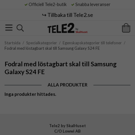
Officiell Tele2-butik
Snabba leveranser
↪️ Tillbaka till Tele2.se
Startsida
/
Specialkategorier
/
Egenskapskategorier till telefoner
/
Fodral med löstagbart skal till Samsung Galaxy S24 FE
Fodral med löstagbart skal till Samsung
Galaxy S24 FE
ALLA PRODUKTER
Inga produkter hittades.
Tele2 by SkalHuset
C/O Lowwi AB