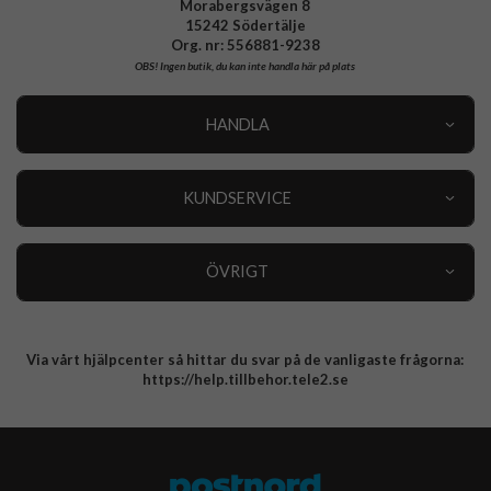
Morabergsvägen 8
15242 Södertälje
Org. nr: 556881-9238
OBS!
Ingen butik, du kan inte handla här på plats
HANDLA
Outlet
Nyheter
KUNDSERVICE
Varumärken
Kundservice
Specialkategorier
90 dagars öppet köp
ÖVRIGT
Köpevillkor
Om oss
Retur
Om cookies
Via vårt hjälpcenter så hittar du svar på de vanligaste frågorna:
Integritetspolicy
https://help.tillbehor.tele2.se