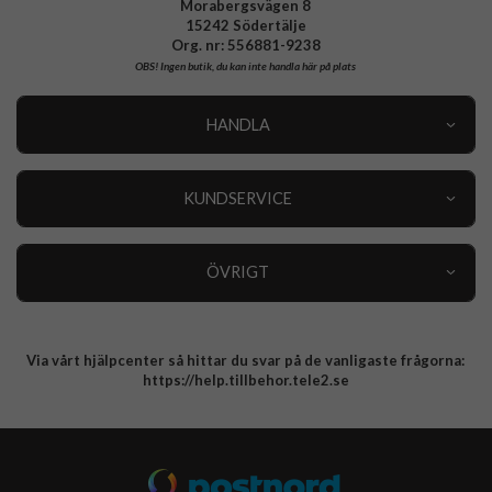
Morabergsvägen 8
15242 Södertälje
Org. nr: 556881-9238
OBS!
Ingen butik, du kan inte handla här på plats
HANDLA
Outlet
Nyheter
KUNDSERVICE
Varumärken
Kundservice
Specialkategorier
90 dagars öppet köp
ÖVRIGT
Köpevillkor
Om oss
Retur
Om cookies
Via vårt hjälpcenter så hittar du svar på de vanligaste frågorna:
Integritetspolicy
https://help.tillbehor.tele2.se