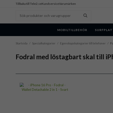
Tillbaka till Tele2.se
Kundservice
Varumärken
MOBILTILLBEHÖR
SURFPLAT
Startsida
/
Specialkategorier
/
Egenskapskategorier till telefoner
/
Fo
Fodral med löstagbart skal till i