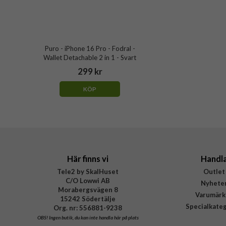
Puro - iPhone 16 Pro - Fodral -
Wallet Detachable 2 in 1 - Svart
299 kr
KÖP
Här finns vi
Handl
Tele2 by SkalHuset
Outlet
C/O Lowwi AB
Nyhete
Morabergsvägen 8
Varumärk
15242 Södertälje
Specialkate
Org. nr: 556881-9238
OBS!
Ingen butik, du kan inte handla här på plats