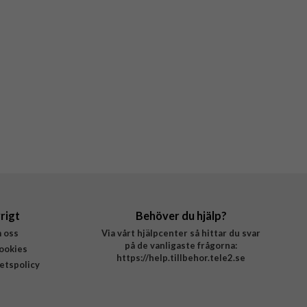
rigt
Behöver du hjälp?
 oss
Via vårt hjälpcenter så hittar du svar
på de vanligaste frågorna:
ookies
https://help.tillbehor.tele2.se
tetspolicy