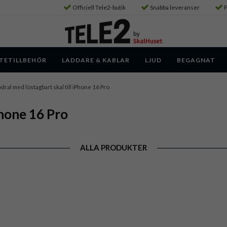
Officiell Tele2-butik
Snabba leveranser
P
TETILLBEHÖR
LADDARE & KABLAR
LJUD
BEGAGNAT
dral med löstagbart skal till iPhone 16 Pro
Phone 16 Pro
ALLA PRODUKTER