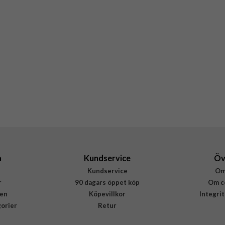
a
Kundservice
Öv
Kundservice
Om
r
90 dagars öppet köp
Om c
en
Köpevillkor
Integri
gorier
Retur