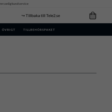
ersonlig kundservice
↪️ Tillbaka till Tele2.se
ÖVRIGT
TILLBEHÖRSPAKET