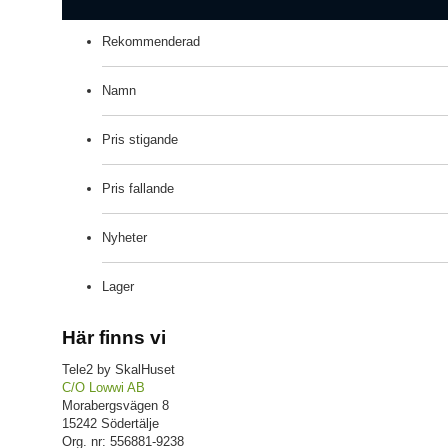
Rekommenderad
Namn
Pris stigande
Pris fallande
Nyheter
Lager
Här finns vi
Tele2 by SkalHuset
C/O Lowwi AB
Morabergsvägen 8
15242 Södertälje
Org. nr: 556881-9238