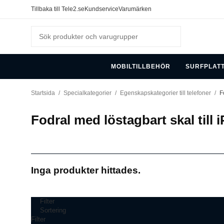
Tillbaka till Tele2.se
Kundservice
Varumärken
MOBILTILLBEHÖR
SURFPLAT
Startsida
/
Specialkategorier
/
Egenskapskategorier till telefoner
/
F
Fodral med löstagbart skal till
Inga produkter hittades.
Filter
Sortering
Filter