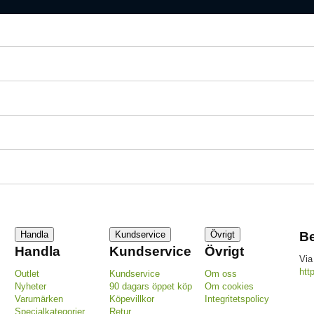
Handla
Kundservice
Övrigt
Be
Handla
Kundservice
Övrigt
Via
htt
Outlet
Kundservice
Om oss
Nyheter
90 dagars öppet köp
Om cookies
Varumärken
Köpevillkor
Integritetspolicy
Specialkategorier
Retur