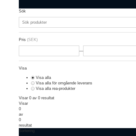
Sök
Pris
(SEK)
—
Visa
Visa alla
Visa alla för omgående leverans
Visa alla rea-produkter
Visar 0 av 0 resultat
Visar
0
av
0
resultat
Sortering