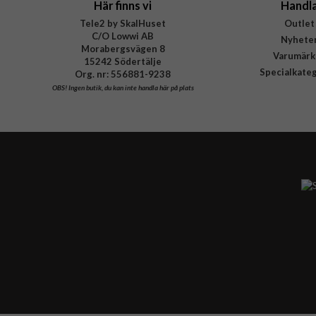
Här finns vi
Handl
Tele2 by SkalHuset
Outlet
C/O Lowwi AB
Nyhete
Morabergsvägen 8
Varumärk
15242 Södertälje
Specialkate
Org. nr: 556881-9238
OBS!
Ingen butik, du kan inte handla här på plats