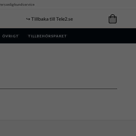
ersonlig kundservice
↪️ Tillbaka till Tele2.se
ÖVRIGT
TILLBEHÖRSPAKET