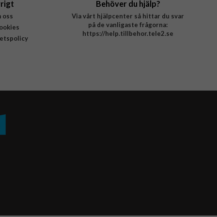
rigt
Behöver du hjälp?
 oss
Via vårt hjälpcenter så hittar du svar
på de vanligaste frågorna:
ookies
https://help.tillbehor.tele2.se
tetspolicy