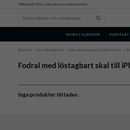
Tillbaka till Tele2.se
Kundservice
Varumärken
MOBILTILLBEHÖR
SURFPLAT
Startsida
/
Specialkategorier
/
Egenskapskategorier till telefoner
/
Fo
Fodral med löstagbart skal till i
Inga produkter hittades.