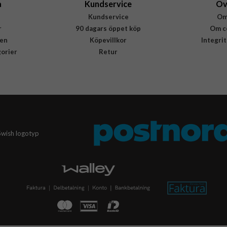
a
Kundservice
Öv
Kundservice
Om
r
90 dagars öppet köp
Om c
en
Köpevillkor
Integri
gorier
Retur