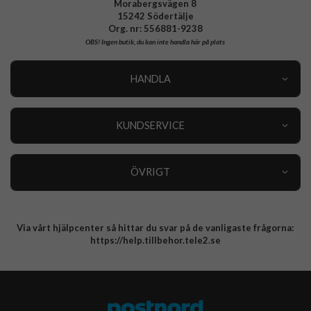
Morabergsvägen 8
15242 Södertälje
Org. nr: 556881-9238
OBS!
Ingen butik, du kan inte handla här på plats
HANDLA
Outlet
Nyheter
KUNDSERVICE
Varumärken
Kundservice
Specialkategorier
90 dagars öppet köp
ÖVRIGT
Köpevillkor
Om oss
Retur
Om cookies
Via vårt hjälpcenter så hittar du svar på de vanligaste frågorna:
Integritetspolicy
https://help.tillbehor.tele2.se