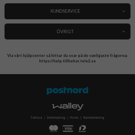
Outlet
Nyheter
KUNDSERVICE
Varumärken
Kundservice
Specialkategorier
90 dagars öppet köp
ÖVRIGT
Köpevillkor
Om oss
Retur
Om cookies
Via vårt hjälpcenter så hittar du svar på de vanligaste frågorna:
Integritetspolicy
https://help.tillbehor.tele2.se