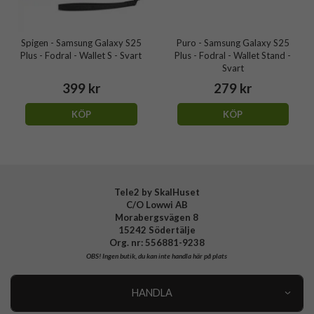
Spigen - Samsung Galaxy S25
Puro - Samsung Galaxy S25
Plus - Fodral - Wallet S - Svart
Plus - Fodral - Wallet Stand -
Svart
399 kr
279 kr
KÖP
KÖP
Tele2 by SkalHuset
C/O Lowwi AB
Morabergsvägen 8
15242 Södertälje
Org. nr: 556881-9238
OBS!
Ingen butik, du kan inte handla här på plats
HANDLA