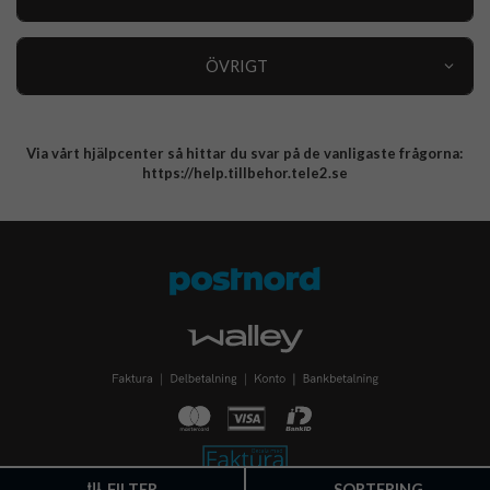
Varumärken
Kundservice
Specialkategorier
90 dagars öppet köp
ÖVRIGT
Köpevillkor
Om oss
Retur
Om cookies
Via vårt hjälpcenter så hittar du svar på de vanligaste frågorna:
Integritetspolicy
https://help.tillbehor.tele2.se
FILTER
SORTERING