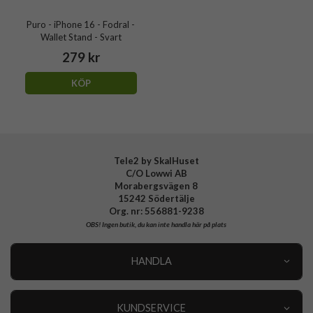
Puro - iPhone 16 - Fodral -
Wallet Stand - Svart
279 kr
KÖP
Tele2 by SkalHuset
C/O Lowwi AB
Morabergsvägen 8
15242 Södertälje
Org. nr: 556881-9238
OBS!
Ingen butik, du kan inte handla här på plats
HANDLA
Outlet
Nyheter
KUNDSERVICE