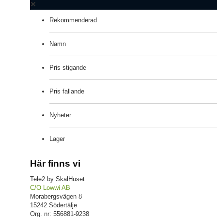
Rekommenderad
Namn
Pris stigande
Pris fallande
Nyheter
Lager
Här finns vi
Tele2 by SkalHuset
C/O Lowwi AB
Morabergsvägen 8
15242 Södertälje
Org. nr: 556881-9238