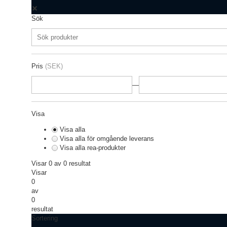
Sök
Pris
(SEK)
—
Visa
Visa alla
Visa alla för omgående leverans
Visa alla rea-produkter
Visar 0 av 0 resultat
Visar
0
av
0
resultat
Sortering