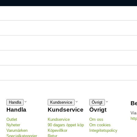
Handla
Kundservice
Övrigt
Be
Handla
Kundservice
Övrigt
Via
htt
Outlet
Kundservice
Om oss
Nyheter
90 dagars öppet köp
Om cookies
Varumärken
Köpevillkor
Integritetspolicy
Specialkategorier
Retur