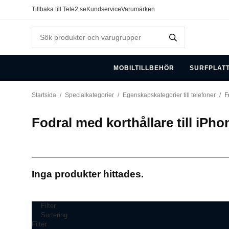
Tillbaka till Tele2.se
Kundservice
Varumärken
MOBILTILLBEHÖR
SURFPLAT
Startsida
/
Specialkategorier
/
Egenskapskategorier till telefoner
/
F
Fodral med korthållare till iPho
Inga produkter hittades.
Filter
Sortering
Filter